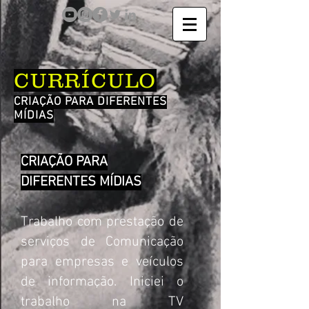
CURRÍCULO
CRIAÇÃO PARA DIFERENTES
MÍDIAS
CRIAÇÃO PARA
DIFERENTES MÍDIAS
Trabalho com prestação de
serviços de Comunicação
para empresas e veículos
de informação. Iniciei o
trabalho na TV