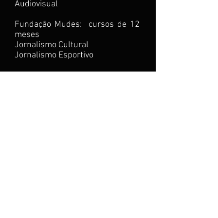
Audiovisual
Fundação Mudes: cursos de 12
meses
Jornalismo Cultural
Jornalismo Esportivo
Cursos FACHA: Assessoria de
Imprensa; Jornalismo Digital;
Técnicas de Jornalismo; Estudo
Comparado das Religiões;
Jornalismo Online; Produção de
Release; Edição de Textos; Dicção
e Locução; Fotografia
CAERJ: Assessoria de Imprensa
Empresarial (CAERJ); Redação
para house organs, jornais e
revistas Institucionais.